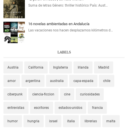
Suma de letras Género: thriller histórico País: Aust…
16 novelas ambientadas en Andalucía
Las vacaciones nos hacen desplazarnos kilómetros d…
LABELS
Austria
California
Inglaterra
Irlanda
Madrid
amor
argentina
australia
capa-espada
chile
ciberpunk
ciencia-ficcion
cine
curiosidades
entrevistas
escritores
estados-unidos
francia
humor
hungria
israel
italia
librerias
malta