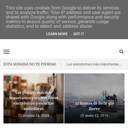
This site uses cookies from Google to deliver its services
and to analyze traffic. Your IP address and user-agent are
shared with Google along with performance and security
metrics to ensure quality of service, generate usage
statistics, and to detect and address abuse.
LEARN MORE
GOT IT
8 novelas ambientadas en la prehistoria para viajar al pasado
Las plataformas más importantes para leer libros electrónicos y escuchar audiolibros
ESTA SEMANA NO TE PIERDAS
22 formas de decir que llueve
¿De dónde viene la palabra «ballenato»?
Librerías solidarias en Madrid
22 formas de decir que
¿De dónde viene la palabra
llueve
«ballenato»?
"El jardín olvidado", de Kate Morton
enero 12, 2016
octubre 25, 2019
¡Al rico pleonasmo, oiga!