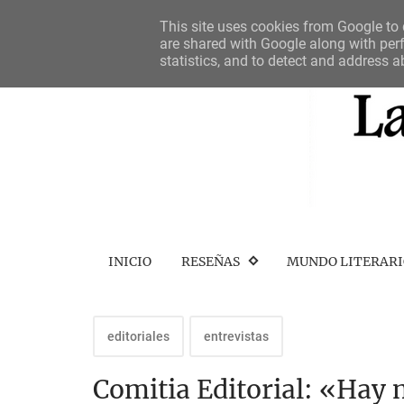
This site uses cookies from Google to d
are shared with Google along with perf
statistics, and to detect and address a
INICIO
RESEÑAS
MUNDO LITERAR
editoriales
entrevistas
Comitia Editorial: «Hay