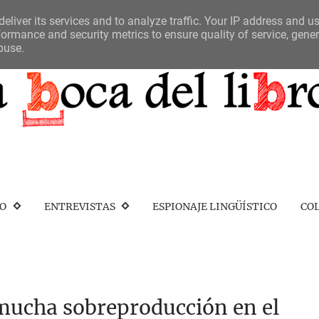
eliver its services and to analyze traffic. Your IP address and u
ormance and security metrics to ensure quality of service, gene
buse.
IO
ENTREVISTAS
ESPIONAJE LINGÜÍSTICO
CO
 mucha sobreproducción en el