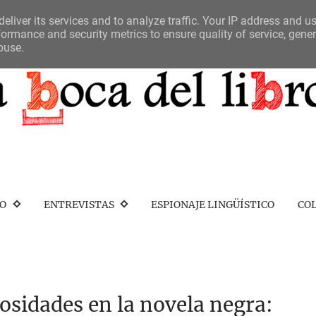
eliver its services and to analyze traffic. Your IP address and u
ormance and security metrics to ensure quality of service, gene
buse.
IO
ENTREVISTAS
ESPIONAJE LINGÜÍSTICO
CO
iosidades en la novela negra: