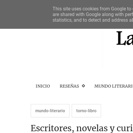
This site uses cookies from Google to d
are shared with Google along with perf
statistics, and to detect and address a
INICIO
RESEÑAS
MUNDO LITERAR
mundo-literario
torno-libro
Escritores, novelas y cur