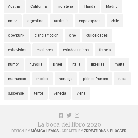
Austria
California
Inglaterra
Irlanda
Madrid
amor
argentina
australia
capa-espada
chile
ciberpunk
ciencia-ficcion
cine
curiosidades
entrevistas
escritores
estados-unidos
francia
humor
hungria
israel
italia
librerias
malta
marruecos
mexico
noruega
pirineo-frances
rusia
suspense
terror
venecia
viena
La boca del libro 2020
DESIGN BY
MÓNICA LEMOS
- CREATED BY
ZKREATIONS
&
BLOGGER