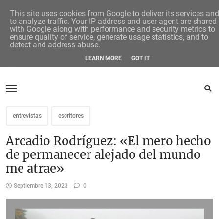
This site uses cookies from Google to deliver its services and
to analyze traffic. Your IP address and user-agent are shared
with Google along with performance and security metrics to
ensure quality of service, generate usage statistics, and to
detect and address abuse.
LEARN MORE
GOT IT
entrevistas
escritores
Arcadio Rodríguez: «El mero hecho
de permanecer alejado del mundo
me atrae»
Septiembre 13, 2023
0