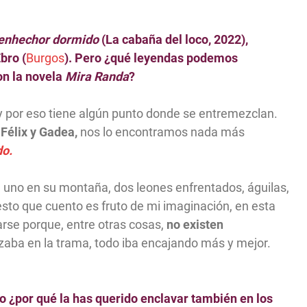
ienhechor dormido
(La cabaña del loco, 2022),
bro (
Burgos
). Pero ¿qué leyendas podemos
on la novela
Mira Randa
?
y por eso tiene algún punto donde se entremezclan.
,
Félix y Gadea,
nos lo encontramos nada más
do.
 uno en su montaña, dos leones enfrentados, águilas,
esto que cuento es fruto de mi imaginación, en esta
arse porque, entre otras cosas,
no existen
aba en la trama, todo iba encajando más y mejor.
ro ¿por qué la has querido enclavar también en los