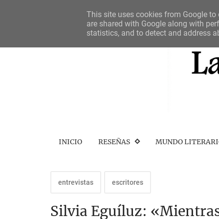
This site uses cookies from Google to d
are shared with Google along with perf
statistics, and to detect and address a
INICIO
RESEÑAS
MUNDO LITERAR
entrevistas
escritores
Silvia Eguíluz: «Mientras