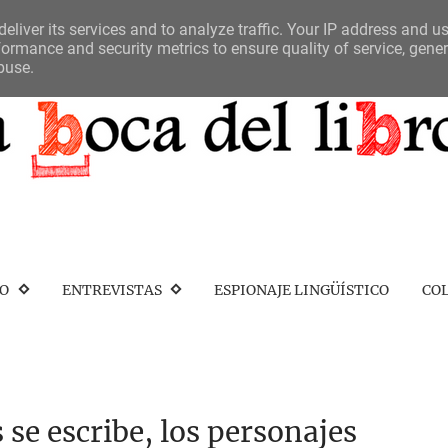
eliver its services and to analyze traffic. Your IP address and u
ormance and security metrics to ensure quality of service, gene
buse.
IO
ENTREVISTAS
ESPIONAJE LINGÜÍSTICO
CO
 se escribe, los personajes