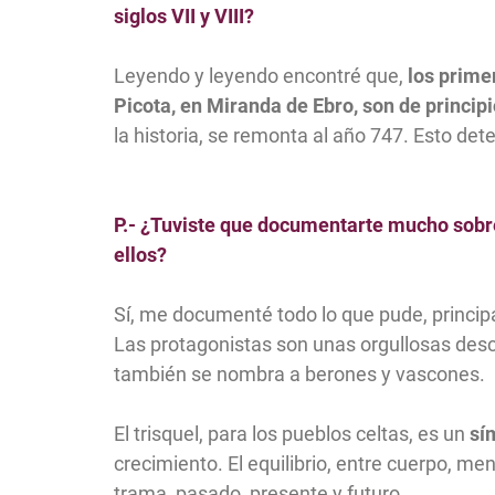
siglos VII y VIII?
Leyendo y leyendo encontré que,
los prime
Picota, en Miranda de Ebro, son de principio
la historia, se remonta al año 747. Esto det
P.- ¿Tuviste que documentarte mucho sobre l
ellos?
Sí, me documenté todo lo que pude, princi
Las protagonistas son unas orgullosas desc
también se nombra a berones y vascones.
El trisquel, para los pueblos celtas, es un
sí
crecimiento. El equilibrio, entre cuerpo, me
trama, pasado, presente y futuro.