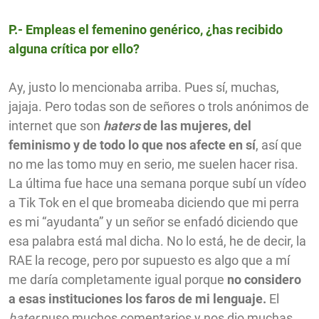
P.- Empleas el femenino genérico, ¿has recibido
alguna crítica por ello?
Ay, justo lo mencionaba arriba. Pues sí, muchas,
jajaja. Pero todas son de señores o trols anónimos de
internet que son
haters
de las mujeres, del
feminismo y de todo lo que nos afecte en sí
, así que
no me las tomo muy en serio, me suelen hacer risa.
La última fue hace una semana por
que subí un vídeo
a Tik Tok en el que bromeaba diciendo que mi perra
es mi “ayudanta” y un señor se enfadó diciendo que
esa palabra está mal dicha. No lo está, he de decir, la
RAE la recoge, pero por supuesto es algo que a mí
me daría completamente igual porque
no considero
a esas instituciones los faros de mi lenguaje.
El
hater
puso muchos comentarios y nos dio muchas