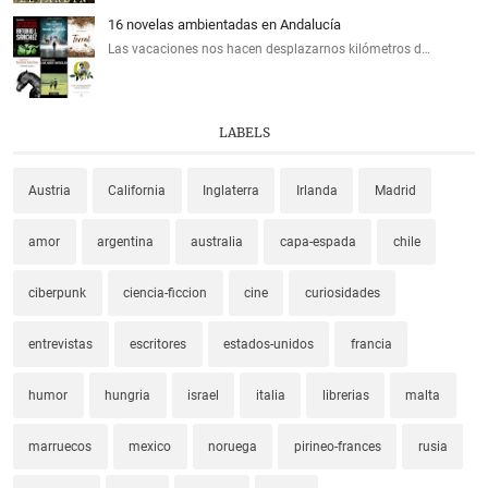
16 novelas ambientadas en Andalucía
Las vacaciones nos hacen desplazarnos kilómetros d…
LABELS
Austria
California
Inglaterra
Irlanda
Madrid
amor
argentina
australia
capa-espada
chile
ciberpunk
ciencia-ficcion
cine
curiosidades
entrevistas
escritores
estados-unidos
francia
humor
hungria
israel
italia
librerias
malta
marruecos
mexico
noruega
pirineo-frances
rusia