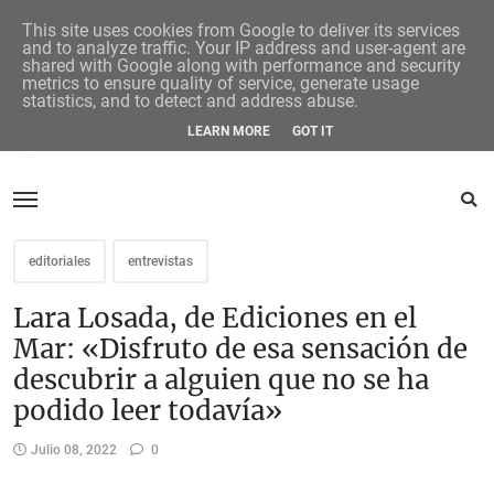
This site uses cookies from Google to deliver its services
and to analyze traffic. Your IP address and user-agent are
shared with Google along with performance and security
metrics to ensure quality of service, generate usage
statistics, and to detect and address abuse.
LEARN MORE
GOT IT
editoriales
entrevistas
Lara Losada, de Ediciones en el
Mar: «Disfruto de esa sensación de
descubrir a alguien que no se ha
podido leer todavía»
Julio 08, 2022
0